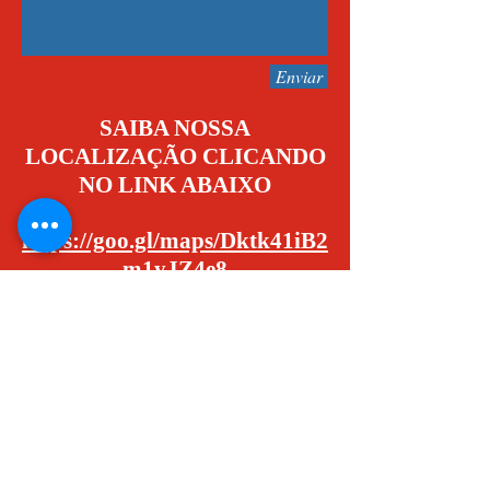
Enviar
SAIBA NOSSA
LOCALIZAÇÃO CLICANDO
NO LINK ABAIXO
https://goo.gl/maps/Dktk41iB2
m1yJZ4e8
QUADRA 15/17 COMÉRCIO
LOCAL 07 LOJA 03 (FUNDO)
SOBRADINHO - DF
Horário d
e Funcionamento
Segunda a Sexta-Feira, 8:30 às 1
1
:30 | 14:00
às 17:30